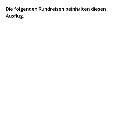
Die folgenden Rundreisen beinhalten diesen
Ausflug.
Kairo, Assuan & Luxor mit Feluka
Nilkreuzfahrt
12 Tage/11 Nächte: Individuelle Rundreise mit privaten