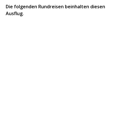
Die folgenden Rundreisen beinhalten diesen
Ausflug.
Luxor und die Oasen der Westlichen
Wüste
10 Tage/9 Nächte: Individuelle Rundreise mit privatem