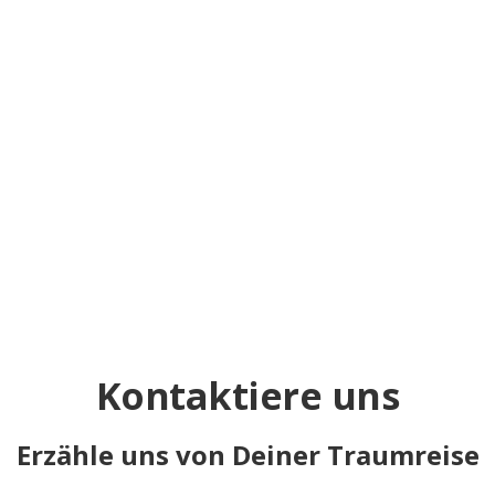
18 Tage/17 Nächte: Individuelle Rundreise mit großer
Oasen- und Wüstentour von Kairo nach Luxor und
privaten Besichtigungsprogrammen.
Mehr erfahren
Kontaktiere uns
Erzähle uns von Deiner Traumreise